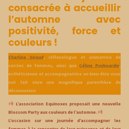
consacrée à accueillir
l’automne avec
positivité, force et
couleurs !
Charline Giraud
, réflexologue et animatrice de
cercles de femmes, ainsi que
Céline Puybourdin
,
esthéticienne et accompagnatrice en bien-être vous
ont fait vivre une magnifique parenthèse de
déconnexion.
L’association Equinoxes proposait une nouvelle
Blossom Party aux couleurs de l’automne.
L’occasion sur une journée d’accompagner les
femmes à la rencontre de leur puissance et de leur