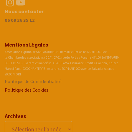
Instragram
Youtube
Nous contacter
06 09 26 35 12
Mentions Légales
Association EQUINOXES 63170 AUBIERE - Immatriculation n° IM094120001 de
la Chambre des associations (CDA), 27-31 rue du Port au Fouarre - 94100 SAINT-MAUR-
DES-FOSSES - Garantie financière : GROUPAMA Assurance-Crédit & Caution, 3 place
Marcel Paul - 92000 NANTERRE - Assurance RCP MAIF, 200 avenue Salvador Allende -
79000 NIORT
Politique de Confidentialité
Politique des Cookies
Archives