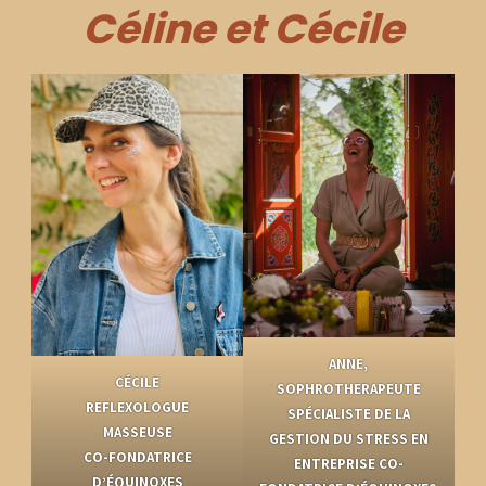
Céline et Cécile
ANNE,
CÉCILE
SOPHROTHERAPEUTE
REFLEXOLOGUE
SPÉCIALISTE DE LA
MASSEUSE
GESTION DU STRESS EN
CO-FONDATRICE
ENTREPRISE CO-
D’ÉQUINOXES