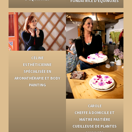
FONDATRICE D’ÉQUINOXES
CÉLINE
ESTHÉTICIENNE
SPÉCIALISÉE EN
AROMATHÉRAPIE ET BODY
PAINTING
CAROLE
CHEFFE À DOMICILE ET
MAÎTRE PASTIÈRE
CUEILLEUSE DE PLANTES