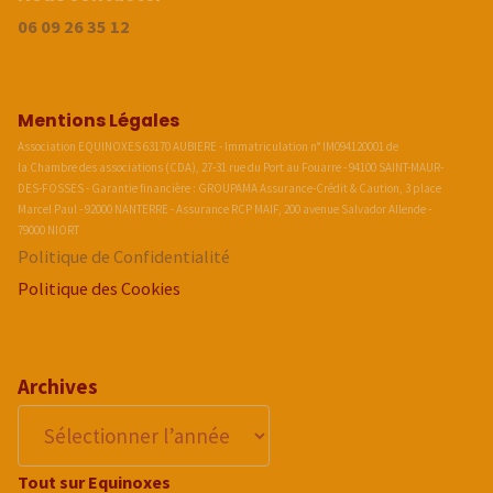
06 09 26 35 12
Mentions Légales
Association EQUINOXES 63170 AUBIERE - Immatriculation n° IM094120001 de
la Chambre des associations (CDA), 27-31 rue du Port au Fouarre - 94100 SAINT-MAUR-
DES-FOSSES - Garantie financière : GROUPAMA Assurance-Crédit & Caution, 3 place
Marcel Paul - 92000 NANTERRE - Assurance RCP MAIF, 200 avenue Salvador Allende -
79000 NIORT
Politique de Confidentialité
Politique des Cookies
Archives
Tout sur Equinoxes