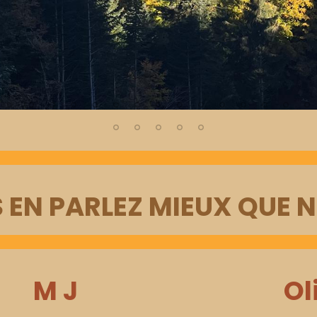
 EN PARLEZ MIEUX QUE N
M J
Ol