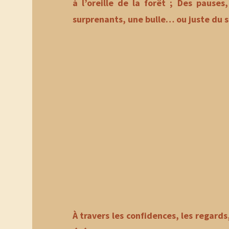
à l’oreille de la forêt ; Des pause
surprenants, une bulle… ou juste du si
À travers les confidences, les regards,