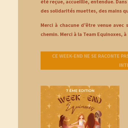
été reçue, accueillie, entendue. Dans c
des solidarités muettes, des mains qui
Merci à chacune d’être venue avec son
chemin. Merci à la Team Equinoxes, à 
CE WEEK-END NE SE RACONTE PAS.
INT