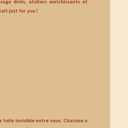
age divin, ateliers enrichissants et
it just for you !
ne toile invisible entre vous. Chacune a