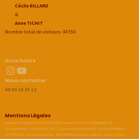
Cécile BILLARD
&
Anne TICHIT
Nombre total de visiteurs:
44 550
Nous Suivre
Instragram
Youtube
Nous contacter
06 09 26 35 12
Mentions Légales
Association EQUINOXES 63170 AUBIERE - Immatriculation n° IM094120001 de
la Chambre des associations (CDA), 27-31 rue du Port au Fouarre - 94100 SAINT-MAUR-
DES-FOSSES - Garantie financière : GROUPAMA Assurance-Crédit & Caution, 3 place