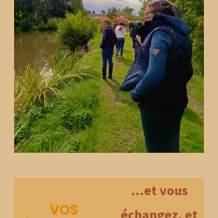
…et vous
VOS
échangez, et