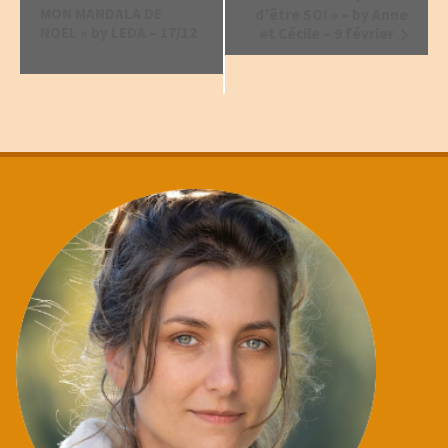
MON MANDALA DE
d’être SOI » – by Anne
NOEL » by LEDA – 17/12
et Cécile – 9 février
Évènement