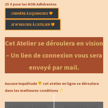
25 € pour les NON Adhérentes
J’ADHÈRE À EQUINOXES
JE M’INSCRIS À L’ATELIER
Cet Atelier se déroulera en vision
– Un lien de connexion vous sera
envoyé par mail.
Aucune inquiétude
cet atelier en ligne se déroulera
dans les meilleures conditions
Navigation
Atelier » JE DESSINE
Blossom Party « L’art