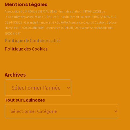
Mentions Légales
Association EQUINOXES 63170 AUBIERE - Immatriculation n° IM094120001 de
la Chambre des associations (CDA), 27-31 rue du Port au Fouarre - 94100 SAINT-MAUR-
DES-FOSSES - Garantie financière : GROUPAMA Assurance-Crédit & Caution, 3 place
Marcel Paul - 92000 NANTERRE - Assurance RCP MAIF, 200 avenue Salvador Allende -
79000 NIORT
Politique de Confidentialité
Politique des Cookies
Archives
Tout sur Equinoxes