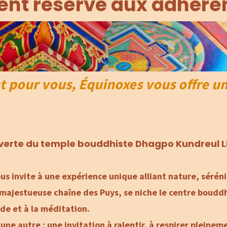
ent réservé aux adhére
t pour vous, Équinoxes vous offre u
verte du temple bouddhiste Dhagpo Kundreul Li
ous invite à une expérience unique alliant nature, sérén
a majestueuse chaîne des Puys, se niche le centre boudd
ude et à la méditation.
ne autre : une invitation à ralentir, à respirer pleinem