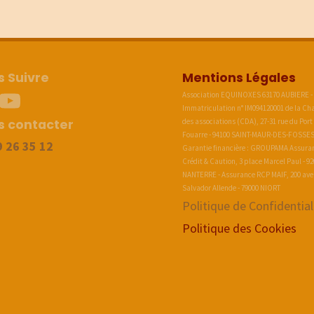
 Suivre
Mentions Légales
stragram
Youtube
Association EQUINOXES 63170 AUBIERE -
Immatriculation n° IM094120001 de la C
s contacter
des associations (CDA), 27-31 rue du Port
Fouarre - 94100 SAINT-MAUR-DES-FOSSES
9 26 35 12
Garantie financière : GROUPAMA Assura
Crédit & Caution, 3 place Marcel Paul - 9
NANTERRE - Assurance RCP MAIF, 200 av
Salvador Allende - 79000 NIORT
Politique de Confidential
Politique des Cookies