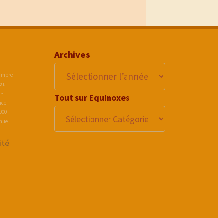
Archives
hambre
 au
 -
Tout sur Equinoxes
nce-
2000
enue
ité