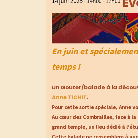
Ev
14 juin 2025
14h00
17h00
–
–
En juin et spécialemen
temps !
Un Gouter/balade à la décou
Anne TICHIT
.
Pour cette sortie spéciale, Anne v
Au cœur des Combrailles, face à l
grand temple, un lieu dédié à l’ét
Cette balade ne ressemblera à aucu