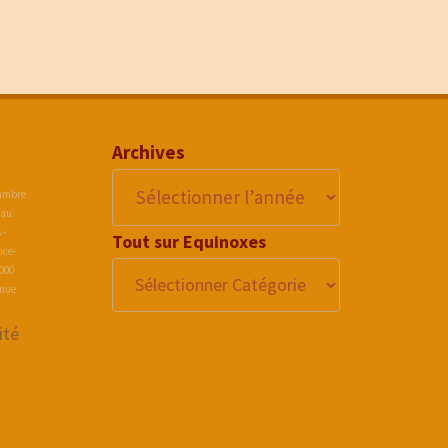
Archives
hambre
 au
 -
Tout sur Equinoxes
nce-
2000
enue
ité