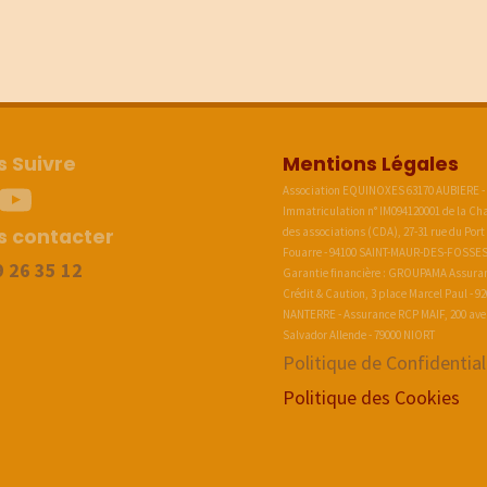
 Suivre
Mentions Légales
stragram
Youtube
Association EQUINOXES 63170 AUBIERE -
Immatriculation n° IM094120001 de la C
s contacter
des associations (CDA), 27-31 rue du Port
Fouarre - 94100 SAINT-MAUR-DES-FOSSES
9 26 35 12
Garantie financière : GROUPAMA Assura
Crédit & Caution, 3 place Marcel Paul - 9
NANTERRE - Assurance RCP MAIF, 200 av
Salvador Allende - 79000 NIORT
Politique de Confidential
Politique des Cookies