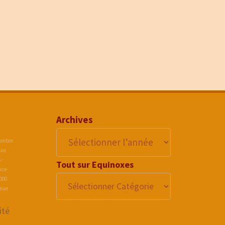
Archives
hambre
 au
 -
Tout sur Equinoxes
nce-
2000
enue
ité