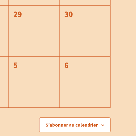
0
0
29
30
t,
évènement,
évènement,
0
0
5
6
t,
évènement,
évènement,
S’abonner au calendrier