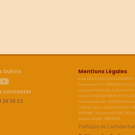
 Suivre
Mentions Légales
stragram
Youtube
Association EQUINOXES 63170 AUBIERE -
Immatriculation n° IM094120001 de la C
s contacter
des associations (CDA), 27-31 rue du Port
Fouarre - 94100 SAINT-MAUR-DES-FOSSES
9 26 35 12
Garantie financière : GROUPAMA Assura
Crédit & Caution, 3 place Marcel Paul - 9
NANTERRE - Assurance RCP MAIF, 200 av
Salvador Allende - 79000 NIORT
Politique de Confidential